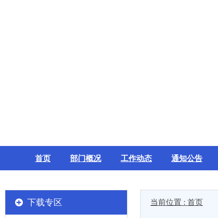
首页
部门概况
工作动态
通知公告
下载专区
当前位置 : 首页