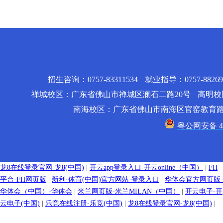
招生咨询：0757-83311534
就业指导：0757-88269
禅城校区：广东省佛山市禅城区澜石二路20号
高明校
南海校区：广东省佛山市南海区官窑教育路
粤公网安备 440
龙8在线登录官网-龙8(中国)
|
开云app登录入口-开云online（中国）
|
FH
平台-FH网页版
|
新利·体育(中国)官方网站-登录入口
|
华体会官方网页版-
华体会（中国）-华体会
|
米兰网页版-米兰MILAN（中国）
|
开云电子-开
云电子(中国)
|
乐竞在线注册-乐竞(中国)
|
龙8在线登录官网-龙8(中国)
|