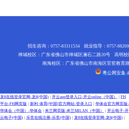
招生咨询：0757-83311534
就业指导：0757-88269
禅城校区：广东省佛山市禅城区澜石二路20号
高明校
南海校区：广东省佛山市南海区官窑教育路
粤公网安备 440
龙8在线登录官网-龙8(中国)
|
开云app登录入口-开云online（中国）
|
FH
平台-FH网页版
|
新利·体育(中国)官方网站-登录入口
|
华体会官方网页版-
华体会（中国）-华体会
|
米兰网页版-米兰MILAN（中国）
|
开云电子-开
云电子(中国)
|
乐竞在线注册-乐竞(中国)
|
龙8在线登录官网-龙8(中国)
|